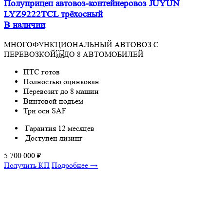
Полуприцеп автовоз-контейнеровоз JUYUN
LYZ9222TCL трёхосный
В наличии
МНОГОФУНКЦИОНАЛЬНЫЙ АВТОВОЗ С
ПЕРЕВОЗКОЙ ДО 8 АВТОМОБИЛЕЙ
ПТС готов
Полностью оцинкован
Перевозит до 8 машин
Винтовой подъем
Три оси SAF
Гарантия 12 месяцев
Доступен лизинг
5 700 000
₽
Получить КП
Подробнее →